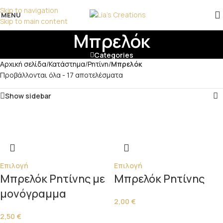
επικοινωνήστε μαζί μας!
Skip to navigation
MENU
Skip to main content
Μπρελόκ
Categories
Αρχική σελίδα
/
Κατάστημα
/
Ρητίνη
/
Μπρελόκ
Προβάλλονται όλα - 17 αποτελέσματα
Show sidebar
Επιλογή
Επιλογή
Μπρελόκ Ρητίνης με
Μπρελόκ Ρητίνης
μονόγραμμα
2,00
€
2,50
€