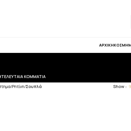
 για μπομπονιέρες παρακαλώ επικοινωνήστε μαζί μ
ΑΡΧΙΚΉ
ΚΟΣΜΉ
Η
ΤΕΛΕΥΤΑΊΑ ΚΟΜΜΆΤΙΑ
στημα
/
Ρητίνη
/
Σουπλά
Show