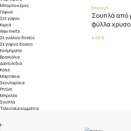
Μπομπονιέρες
Επιλογή
Γύψινα
Σουπλά από 
Σετ γύψου
φύλλα χρυσο
Κεριά
Wax melts
Σε γυάλινο δοχείο
4,00
€
Σε γύψινο δοχείο
Κοσμήματα
Βραχιόλια
Δαχτυλίδια
Κολιέ
Μαρτάκια
Σκουλαρίκια
Ρητίνη
Μπρελόκ
Σουπλά
Τελευταία κομμάτια