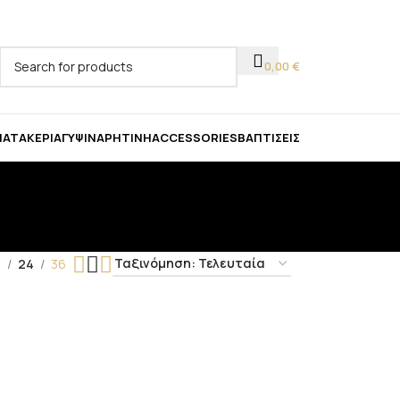
ας!
0,00
€
ΜΑΤΑ
ΚΕΡΙΆ
ΓΎΨΙΝΑ
ΡΗΤΊΝΗ
ACCESSORIES
ΒΑΠΤΊΣΕΙΣ
9
24
36