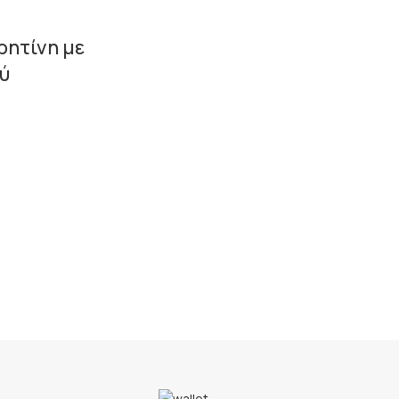
ρητίνη με
ύ