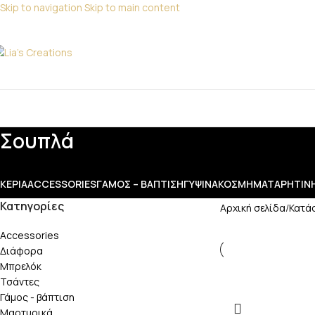
Skip to navigation
Skip to main content
Για παραγγελίες
ΑΤΗΓΟΡΙΕΣ
Σουπλά
ΚΕΡΙΆ
ACCESSORIES
ΓΆΜΟΣ – ΒΆΠΤΙΣΗ
ΓΎΨΙΝΑ
ΚΟΣΜΉΜΑΤΑ
ΡΗΤΊΝ
Κατηγορίες
Αρχική σελίδα
/
Κατά
Accessories
Διάφορα
Μπρελόκ
Τσάντες
Γάμος - βάπτιση
Μαρτυρικά