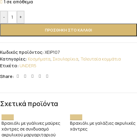
1 σε απόθεμα
-
+
ΠΡΟΣΘΉΚΗ ΣΤΟ ΚΑΛΆΘΙ
Κωδικός προϊόντος:
ΧΕΙΡ107
Κατηγορίες:
Κοσμήματα
,
Σκουλαρίκια
,
Τελευταία κομμάτια
Ετικέτα:
UNDER5
Share:
Σχετικά προϊόντα
Βραχιόλι με γυάλινες μαύρες
Βραχιόλι με γαλάζιες ακρυλικές
χάντρες σε συνδυασμό
χάντρες
ακρυλικού μαργαριταριού