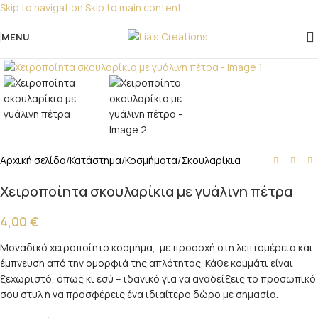
Skip to navigation
Skip to main content
Για παραγγελίες για μπομπονιέρες παρακαλώ
επικοινωνήστε μαζί μας!
MENU
Click to enlarge
Αρχική σελίδα
/
Κατάστημα
/
Κοσμήματα
/
Σκουλαρίκια
Χειροποίητα σκουλαρίκια με γυάλινη πέτρα
4,00
€
Μοναδικό χειροποίητο κοσμήμα, με προσοχή στη λεπτομέρεια και
έμπνευση από την ομορφιά της απλότητας. Κάθε κομμάτι είναι
ξεχωριστό, όπως κι εσύ – ιδανικό για να αναδείξεις το προσωπικό
σου στυλ ή να προσφέρεις ένα ιδιαίτερο δώρο με σημασία.