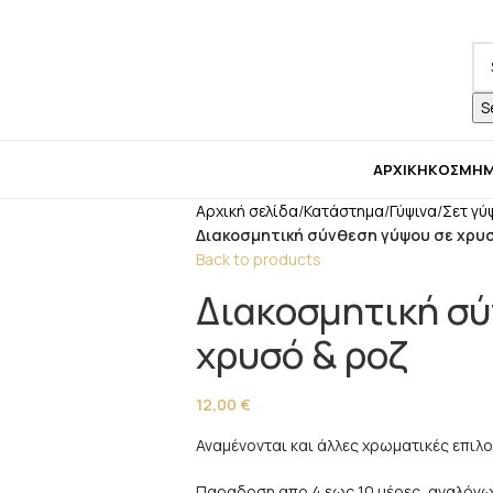
 για μπομπονιέρες παρακαλώ επικοινωνήστε μαζί μ
S
ΑΡΧΙΚΉ
ΚΟΣΜΉ
Αρχική σελίδα
/
Κατάστημα
/
Γύψινα
/
Σετ γύ
Διακοσμητική σύνθεση γύψου σε χρυσ
Back to products
Διακοσμητική σύ
χρυσό & ροζ
12,00
€
Αναμένονται και άλλες χρωματικές επιλο
Παραδοση απο 4 εως 10 μέρες, αναλόγω