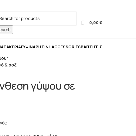
ας!
0,00
€
earch
ΜΑΤΑ
ΚΕΡΙΆ
ΓΎΨΙΝΑ
ΡΗΤΊΝΗ
ACCESSORIES
ΒΑΠΤΊΣΕΙΣ
ψου
/
ό & ροζ
νθεση γύψου σε
γές.
ς την ποσότητα παραγγελίας