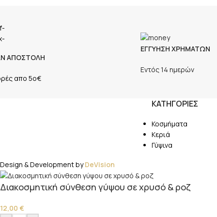
ΕΓΓΥΗΣΗ ΧΡΗΜΑΤΩΝ
ΑΝ ΑΠΟΣΤΟΛΗ
Εντός 14 ημερών
ορές απο 5ο€
ΚΑΤΗΓΟΡΙΕΣ
Κοσμήματα
Κεριά
Γύψινα
Design & Development by
DeVision
Διακοσμητική σύνθεση γύψου σε χρυσό & ροζ
12,00
€