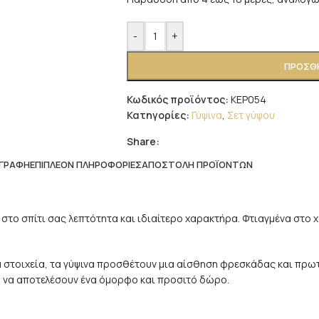
-
+
ΠΡΟΣΘΉ
Κωδικός προϊόντος:
ΚΕΡ054
Κατηγορίες:
Γύψινα
,
Σετ γύψου
Share:
ΙΓΡΑΦΉ
ΕΠΙΠΛΈΟΝ ΠΛΗΡΟΦΟΡΊΕΣ
ΑΠΟΣΤΟΛΉ ΠΡΟΪΌΝΤΩΝ
στο σπίτι σας λεπτότητα και ιδιαίτερο χαρακτήρα. Φτιαγμένα στο 
ικά στοιχεία, τα γύψινα προσθέτουν μια αίσθηση φρεσκάδας και πρωτ
 ή να αποτελέσουν ένα όμορφο και προσιτό δώρο.