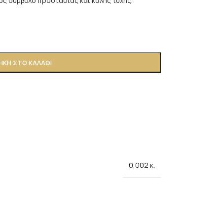
ως σύμβολο προστασίας και καλής τύχης.
ΚΗ ΣΤΟ ΚΑΛΆΘΙ
0,002 κ.
.