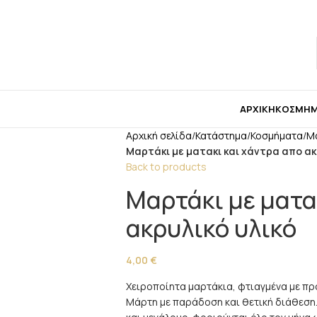
 για μπομπονιέρες παρακαλώ επικοινωνήστε μαζί μ
ΑΡΧΙΚΉ
ΚΟΣΜΉ
Αρχική σελίδα
/
Κατάστημα
/
Κοσμήματα
/
Μ
Μαρτάκι με ματακι και χάντρα απο ακ
Back to products
Μαρτάκι με ματα
ακρυλικό υλικό
4,00
€
Χειροποίητα μαρτάκια, φτιαγμένα με πρ
Μάρτη με παράδοση και θετική διάθεση. 