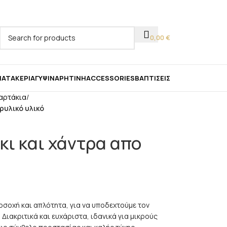
ας!
0,00
€
ΜΑΤΑ
ΚΕΡΙΆ
ΓΎΨΙΝΑ
ΡΗΤΊΝΗ
ACCESSORIES
ΒΑΠΤΊΣΕΙΣ
αρτάκια
/
ρυλικό υλικό
κι και χάντρα απο
οσοχή και απλότητα, για να υποδεχτούμε τον
Διακριτικά και ευχάριστα, ιδανικά για μικρούς