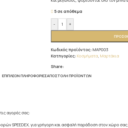
και μεγάλους, φοριούνται όλο τον μήνα 
5 σε απόθεμα
-
+
ΠΡΟΣΘΉ
Κωδικός προϊόντος:
ΜΑΡ003
Κατηγορίες:
Κοσμήματα
,
Μαρτάκια
Share:
ΕΠΙΠΛΈΟΝ ΠΛΗΡΟΦΟΡΊΕΣ
ΑΠΟΣΤΟΛΉ ΠΡΟΪΌΝΤΩΝ
τις αγορές σας:
αφορών SPEEDEX, για γρήγορη και ασφαλή παράδοση στον χώρο σας