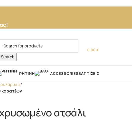
ας!
0,00
€
Search
ΡΗΤΊΝΗ
ACCESSORIES
ΒΑΠΤΊΣΕΙΣ
κουλαρίκια
/
8 καρατίων
ιχρυσωμένο ατσάλι