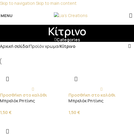
Skip to navigation
Skip to main content
Για παραγγελίες για μπομπονιέρες παρακαλώ
επικοινωνήστε μαζί μας!
MENU
Κίτρινο
Categories
Αρχική σελίδα
/
Προϊόν χρωμα
/
Κίτρινο
Προσθήκη στο καλάθι
Προσθήκη στο καλάθι
Μπρελόκ Ρητίνης
Μπρελόκ Ρητίνης
1,50
€
1,50
€