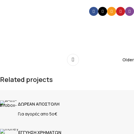
Older
Related projects
Leo uteu ullamcorper
ΔΩΡΕΑΝ ΑΠΟΣΤΟΛΗ
Kitchen
Για αγορές απο 5ο€
ΕΓΓΥΗΣΗ ΧΡΗΜΑΤΩΝ