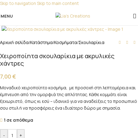
Skip to navigation
Skip to main content
Για παραγγελίες για μπομπονιέρες παρακαλώ
επικοινωνήστε μαζί μας!
MENU
Click to enlarge
Αρχική σελίδα
/
Κατάστημα
/
Κοσμήματα
/
Σκουλαρίκια
Χειροποίητα σκουλαρίκια με ακρυλικές
χάντρες
7,00
€
Μοναδικό χειροποίητο κοσμήμα, με προσοχή στη λεπτομέρεια και
έμπνευση από την ομορφιά της απλότητας. Κάθε κομμάτι είναι
ξεχωριστό, όπως κι εσύ – ιδανικό για να αναδείξεις το προσωπικό
σου στυλ ή να προσφέρεις ένα ιδιαίτερο δώρο με σημασία.
1 σε απόθεμα
-
+