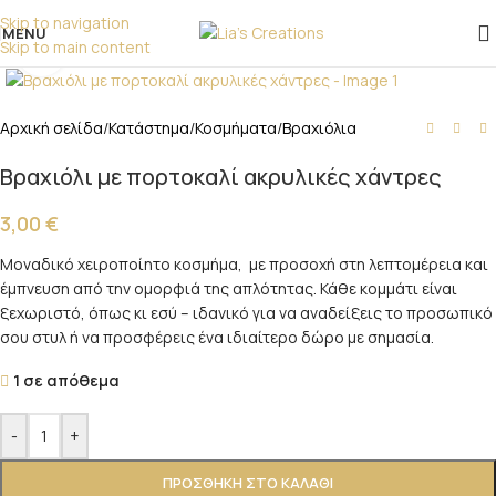
επικοινωνήστε μαζί μας!
Skip to navigation
MENU
Skip to main content
Click to enlarge
Αρχική σελίδα
/
Κατάστημα
/
Κοσμήματα
/
Βραχιόλια
Βραχιόλι με πορτοκαλί ακρυλικές χάντρες
3,00
€
Μοναδικό χειροποίητο κοσμήμα, με προσοχή στη λεπτομέρεια και
έμπνευση από την ομορφιά της απλότητας. Κάθε κομμάτι είναι
ξεχωριστό, όπως κι εσύ – ιδανικό για να αναδείξεις το προσωπικό
σου στυλ ή να προσφέρεις ένα ιδιαίτερο δώρο με σημασία.
1 σε απόθεμα
-
+
ΠΡΟΣΘΉΚΗ ΣΤΟ ΚΑΛΆΘΙ