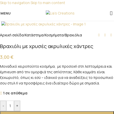
Skip to navigation
Skip to main content
Για παραγγελίες για μπομπονιέρες παρακαλώ
επικοινωνήστε μαζί μας!
MENU
Click to enlarge
Αρχική σελίδα
/
Κατάστημα
/
Κοσμήματα
/
Βραχιόλια
Βραχιόλι με χρυσές ακρυλικές χάντρες
3,00
€
Μοναδικό χειροποίητο κοσμήμα, με προσοχή στη λεπτομέρεια και
έμπνευση από την ομορφιά της απλότητας. Κάθε κομμάτι είναι
ξεχωριστό, όπως κι εσύ – ιδανικό για να αναδείξεις το προσωπικό
σου στυλ ή να προσφέρεις ένα ιδιαίτερο δώρο με σημασία.
1 σε απόθεμα
-
+