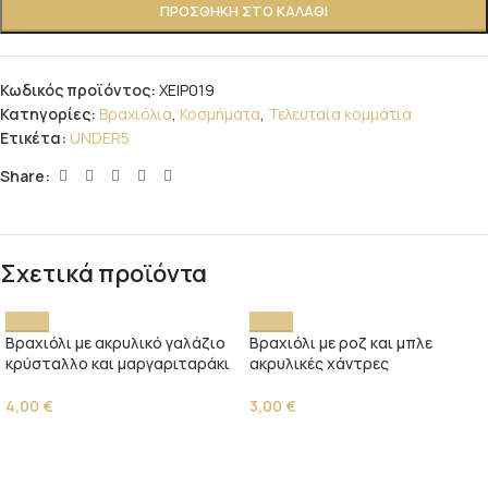
ΠΡΟΣΘΉΚΗ ΣΤΟ ΚΑΛΆΘΙ
Κωδικός προϊόντος:
ΧΕΙΡ019
Κατηγορίες:
Βραχιόλια
,
Κοσμήματα
,
Τελευταία κομμάτια
Ετικέτα:
UNDER5
Share:
Σχετικά προϊόντα
Βραχιόλι με ακρυλικό γαλάζιο
Βραχιόλι με ροζ και μπλε
κρύσταλλο και μαργαριταράκι
ακρυλικές χάντρες
4,00
€
3,00
€