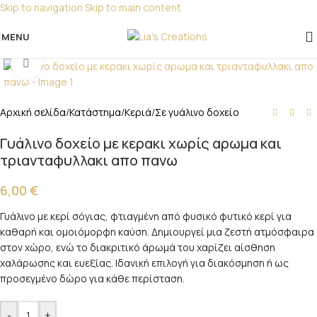
Skip to navigation
Skip to main content
Για παραγγελίες για μπομπονιέρες παρακαλώ
επικοινωνήστε μαζί μας!
MENU
Click to enlarge
Αρχική σελίδα
/
Κατάστημα
/
Κεριά
/
Σε γυάλινο δοχείο
Γυάλινο δοχείο με κερακι χωρίς αρωμα και
τριανταφυλλακι απο πανω
6,00
€
Γυάλινο με κερί σόγιας, φτιαγμένη από φυσικό φυτικό κερί για
καθαρή και ομοιόμορφη καύση. Δημιουργεί μια ζεστή ατμόσφαιρα
στον χώρο, ενώ το διακριτικό άρωμά του χαρίζει αίσθηση
χαλάρωσης και ευεξίας. Ιδανική επιλογή για διακόσμηση ή ως
προσεγμένο δώρο για κάθε περίσταση.
-
+