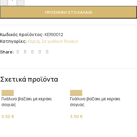
ΠΡΟΣΘΉΚΗ ΣΤΟ ΚΑΛΆΘΙ
Κωδικός προϊόντος:
KERI0012
Κατηγορίες:
Κεριά
,
Σε γυάλινο δοχείο
Share:
Σχετικά προϊόντα
Γυάλινο βαζακι με κερακι
Γυάλινο βαζακι με κερακι
σογιας
σογιας
5,50
€
3,50
€