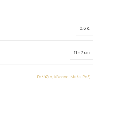
0,6 κ.
11 × 7 cm
Γαλάζιο
,
Κόκκινο
,
Μπλε
,
Ροζ
.