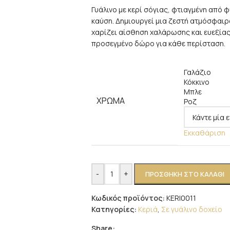
Γυάλινο με κερί σόγιας, φτιαγμένη από 
καύση. Δημιουργεί μια ζεστή ατμόσφαιρ
χαρίζει αίσθηση χαλάρωσης και ευεξίας.
προσεγμένο δώρο για κάθε περίσταση.
Γαλάζιο
Κόκκινο
Μπλε
ΧΡΩΜΑ
Ροζ
Εκκαθάριση
-
+
ΠΡΟΣΘΉΚΗ ΣΤΟ ΚΑΛΆΘΙ
Κωδικός προϊόντος:
KERI0011
Κατηγορίες:
Κεριά
,
Σε γυάλινο δοχείο
Share: