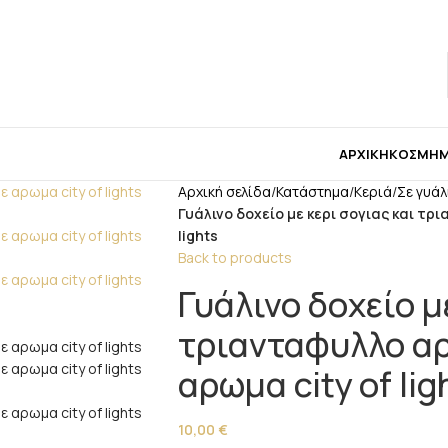
 για μπομπονιέρες παρακαλώ επικοινωνήστε μαζί μ
ΑΡΧΙΚΉ
ΚΟΣΜΉ
Αρχική σελίδα
/
Κατάστημα
/
Κεριά
/
Σε γυάλ
Γυάλινο δοχείο με κερι σογιας και τ
lights
Back to products
Γυάλινο δοχείο μ
τριανταφυλλο α
αρωμα city of lig
10,00
€