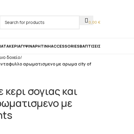
ας!
0,00
€
ΜΑΤΑ
ΚΕΡΙΆ
ΓΎΨΙΝΑ
ΡΗΤΊΝΗ
ACCESSORIES
ΒΑΠΤΊΣΕΙΣ
ινο δοχείο
/
ριανταφυλλο αρωματισμενο με αρωμα city of
ε κερι σογιας και
ρωματισμενο με
hts