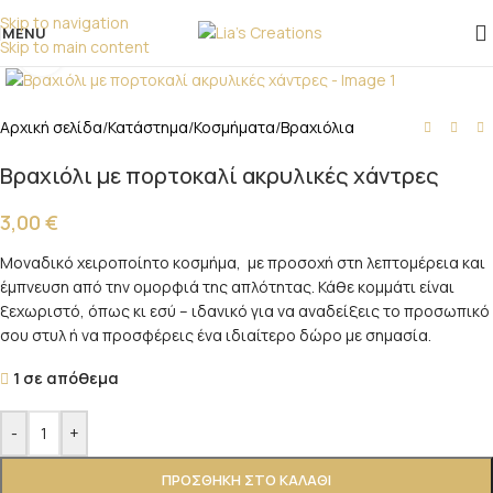
επικοινωνήστε μαζί μας!
Skip to navigation
MENU
Skip to main content
Click to enlarge
Αρχική σελίδα
/
Κατάστημα
/
Κοσμήματα
/
Βραχιόλια
Βραχιόλι με πορτοκαλί ακρυλικές χάντρες
3,00
€
Μοναδικό χειροποίητο κοσμήμα, με προσοχή στη λεπτομέρεια και
έμπνευση από την ομορφιά της απλότητας. Κάθε κομμάτι είναι
ξεχωριστό, όπως κι εσύ – ιδανικό για να αναδείξεις το προσωπικό
σου στυλ ή να προσφέρεις ένα ιδιαίτερο δώρο με σημασία.
1 σε απόθεμα
-
+
ΠΡΟΣΘΉΚΗ ΣΤΟ ΚΑΛΆΘΙ