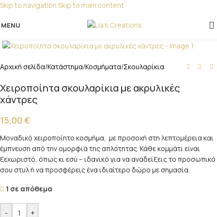
Skip to navigation
Skip to main content
Για παραγγελίες για μπομπονιέρες παρακαλώ
επικοινωνήστε μαζί μας!
MENU
Click to enlarge
Αρχική σελίδα
/
Κατάστημα
/
Κοσμήματα
/
Σκουλαρίκια
Χειροποίητα σκουλαρίκια με ακρυλικές
χάντρες
15,00
€
Μοναδικό χειροποίητο κοσμήμα, με προσοχή στη λεπτομέρεια και
έμπνευση από την ομορφιά της απλότητας. Κάθε κομμάτι είναι
ξεχωριστό, όπως κι εσύ – ιδανικό για να αναδείξεις το προσωπικό
σου στυλ ή να προσφέρεις ένα ιδιαίτερο δώρο με σημασία.
1 σε απόθεμα
-
+