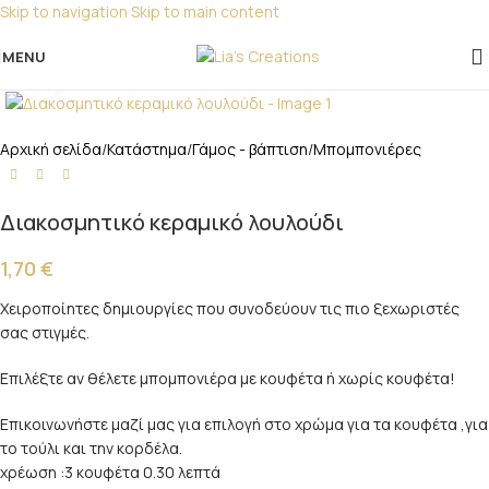
Skip to navigation
Skip to main content
Για παραγγελίες για μπομπονιέρες παρακαλώ
επικοινωνήστε μαζί μας!
MENU
Click to enlarge
Αρχική σελίδα
/
Κατάστημα
/
Γάμος - βάπτιση
/
Μπομπονιέρες
Διακοσμητικό κεραμικό λουλούδι
1,70
€
Χειροποίητες δημιουργίες που συνοδεύουν τις πιο ξεχωριστές
σας στιγμές.
Επιλέξτε αν θέλετε μπομπονιέρα με κουφέτα ή χωρίς κουφέτα!
Επικοινωνήστε μαζί μας για επιλογή στο χρώμα για τα κουφέτα ,για
το τούλι και την κορδέλα.
χρέωση :3 κουφέτα 0.30 λεπτά