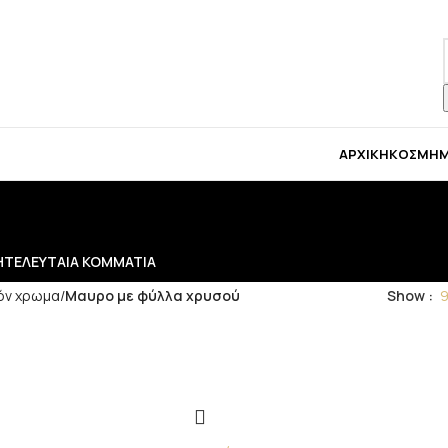
 για μπομπονιέρες παρακαλώ επικοινωνήστε μαζί μ
ΑΡΧΙΚΉ
ΚΟΣΜΉ
Η
ΤΕΛΕΥΤΑΊΑ ΚΟΜΜΆΤΙΑ
όν χρωμα
/
Μαυρο με φύλλα χρυσού
Show