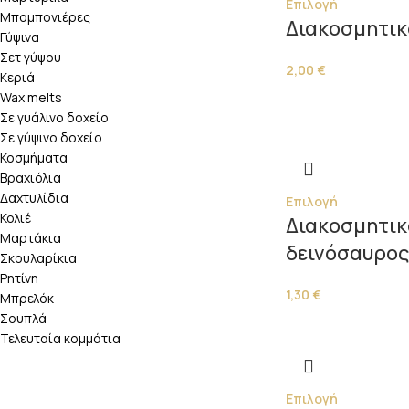
Επιλογή
Μπομπονιέρες
Διακοσμητικ
Γύψινα
Σετ γύψου
2,00
€
Κεριά
Wax melts
Σε γυάλινο δοχείο
Σε γύψινο δοχείο
Κοσμήματα
Βραχιόλια
Δαχτυλίδια
Επιλογή
Κολιέ
Διακοσμητικ
Μαρτάκια
δεινόσαυρος
Σκουλαρίκια
Ρητίνη
1,30
€
Μπρελόκ
Σουπλά
Τελευταία κομμάτια
Επιλογή