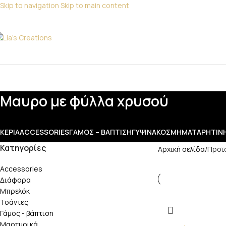
Skip to navigation
Skip to main content
Για παραγγελίες
ΑΤΗΓΟΡΙΕΣ
Μαυρο με φύλλα χρυσού
ΚΕΡΙΆ
ACCESSORIES
ΓΆΜΟΣ – ΒΆΠΤΙΣΗ
ΓΎΨΙΝΑ
ΚΟΣΜΉΜΑΤΑ
ΡΗΤΊΝ
Κατηγορίες
Αρχική σελίδα
/
Προϊ
Accessories
Διάφορα
Μπρελόκ
Τσάντες
Γάμος - βάπτιση
Μαρτυρικά