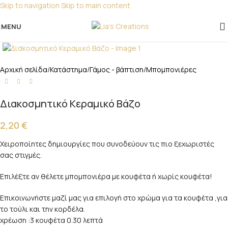
Skip to navigation
Skip to main content
Για παραγγελίες για μπομπονιέρες παρακαλώ
επικοινωνήστε μαζί μας!
MENU
Click to enlarge
Αρχική σελίδα
/
Κατάστημα
/
Γάμος - βάπτιση
/
Μπομπονιέρες
Διακοσμητικό Κεραμικό Βάζο
2,20
€
Χειροποίητες δημιουργίες που συνοδεύουν τις πιο ξεχωριστές
σας στιγμές.
Επιλέξτε αν θέλετε μπομπονιέρα με κουφέτα ή χωρίς κουφέτα!
Επικοινωνήστε μαζί μας για επιλογή στο χρώμα για τα κουφέτα ,για
το τούλι και την κορδέλα.
χρέωση :3 κουφέτα 0.30 λεπτά