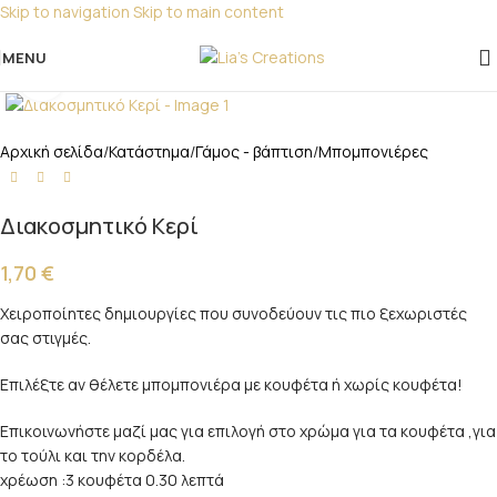
Skip to navigation
Skip to main content
Για παραγγελίες για μπομπονιέρες παρακαλώ
επικοινωνήστε μαζί μας!
MENU
Click to enlarge
Αρχική σελίδα
/
Κατάστημα
/
Γάμος - βάπτιση
/
Μπομπονιέρες
Διακοσμητικό Κερί
1,70
€
Χειροποίητες δημιουργίες που συνοδεύουν τις πιο ξεχωριστές
σας στιγμές.
Επιλέξτε αν θέλετε μπομπονιέρα με κουφέτα ή χωρίς κουφέτα!
Επικοινωνήστε μαζί μας για επιλογή στο χρώμα για τα κουφέτα ,για
το τούλι και την κορδέλα.
χρέωση :3 κουφέτα 0.30 λεπτά