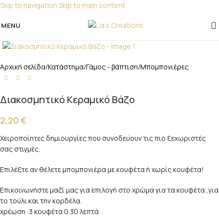
Skip to navigation
Skip to main content
Για παραγγελίες για μπομπονιέρες παρακαλώ
επικοινωνήστε μαζί μας!
MENU
Click to enlarge
Αρχική σελίδα
/
Κατάστημα
/
Γάμος - βάπτιση
/
Μπομπονιέρες
Διακοσμητικό Κεραμικό Βάζο
2,20
€
Χειροποίητες δημιουργίες που συνοδεύουν τις πιο ξεχωριστές
σας στιγμές.
Επιλέξτε αν θέλετε μπομπονιέρα με κουφέτα ή χωρίς κουφέτα!
Επικοινωνήστε μαζί μας για επιλογή στο χρώμα για τα κουφέτα ,για
το τούλι και την κορδέλα.
χρέωση :3 κουφέτα 0.30 λεπτά