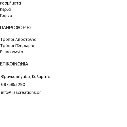
Κοσμήματα
Κεριά
Γύψινα
ΠΛΗΡΟΦΟΡΙΕΣ
Τρόποι Αποστολής
Τρόποι Πληρωμής
Επικοινωνία
ΕΠΙΚΟΙΝΩΝΙΑ
Φραγκοπήγαδο, Καλαμάτα
6975853290
info@liascreations.gr
Design & Development by
DeVision
Κεραμική Βάση Ρεσώ
1,50
€
SELECT OPTIONS