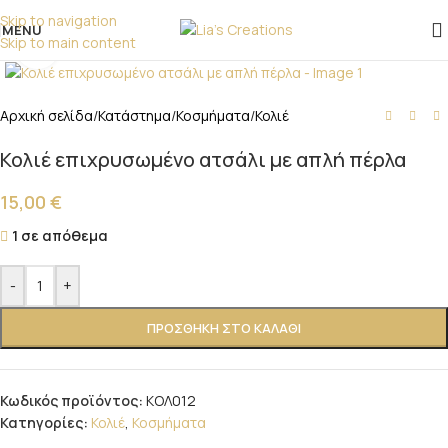
επικοινωνήστε μαζί μας!
Skip to navigation
MENU
Skip to main content
Click to enlarge
Αρχική σελίδα
/
Κατάστημα
/
Κοσμήματα
/
Κολιέ
Κολιέ επιχρυσωμένο ατσάλι με απλή πέρλα
15,00
€
1 σε απόθεμα
-
+
ΠΡΟΣΘΉΚΗ ΣΤΟ ΚΑΛΆΘΙ
Κωδικός προϊόντος:
ΚΟΛ012
Κατηγορίες:
Κολιέ
,
Κοσμήματα