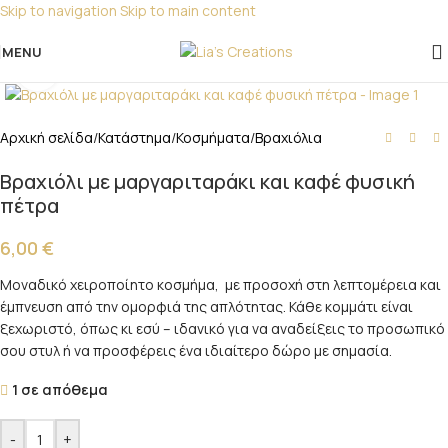
Skip to navigation
Skip to main content
Για παραγγελίες για μπομπονιέρες παρακαλώ
επικοινωνήστε μαζί μας!
MENU
Click to enlarge
Αρχική σελίδα
/
Κατάστημα
/
Κοσμήματα
/
Βραχιόλια
Βραχιόλι με μαργαριταράκι και καφέ φυσική
πέτρα
6,00
€
Μοναδικό χειροποίητο κοσμήμα, με προσοχή στη λεπτομέρεια και
έμπνευση από την ομορφιά της απλότητας. Κάθε κομμάτι είναι
ξεχωριστό, όπως κι εσύ – ιδανικό για να αναδείξεις το προσωπικό
σου στυλ ή να προσφέρεις ένα ιδιαίτερο δώρο με σημασία.
1 σε απόθεμα
-
+