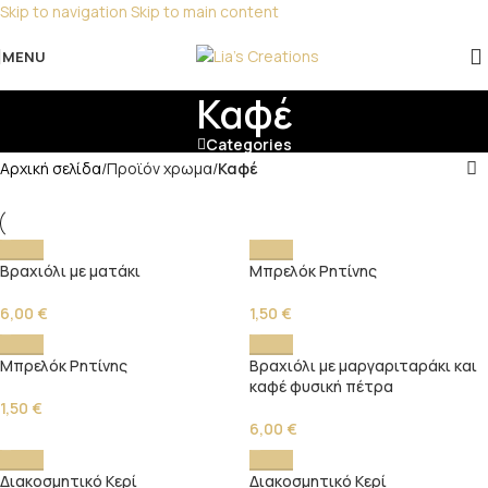
Skip to navigation
Skip to main content
Για παραγγελίες για μπομπονιέρες παρακαλώ
επικοινωνήστε μαζί μας!
MENU
Καφέ
Categories
Αρχική σελίδα
/
Προϊόν χρωμα
/
Καφέ
Βραχιόλι με ματάκι
Μπρελόκ Ρητίνης
6,00
€
1,50
€
Μπρελόκ Ρητίνης
Βραχιόλι με μαργαριταράκι και
καφέ φυσική πέτρα
1,50
€
6,00
€
Διακοσμητικό Κερί
Διακοσμητικό Κερί