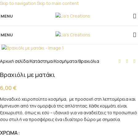
Skip to navigation
Skip to main content
Για παραγγελίες για μπομπονιέρες παρακαλώ
επικοινωνήστε μαζί μας!
MENU
MENU
Click to enlarge
Αρχική σελίδα
/
Κατάστημα
/
Κοσμήματα
/
Βραχιόλια
Βραχιόλι με ματάκι
6,00
€
Μοναδικό χειροποίητο κοσμήμα, με προσοχή στη λεπτομέρεια και
έμπνευση από την ομορφιά της απλότητας. Κάθε κομμάτι είναι
ξεχωριστό, όπως κι εσύ – ιδανικό για να αναδείξεις το προσωπικό
σου στυλ ή να προσφέρεις ένα ιδιαίτερο δώρο με σημασία.
ΧΡΩΜΑ