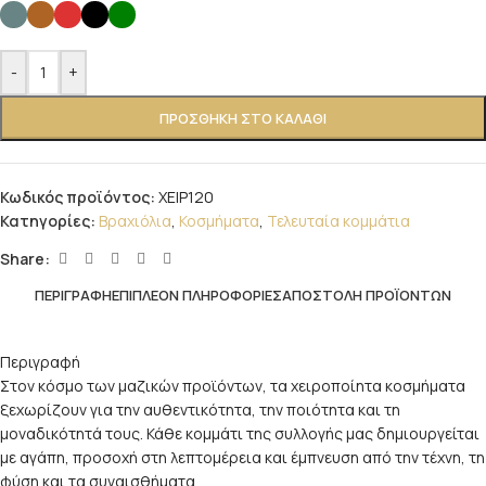
-
+
ΠΡΟΣΘΉΚΗ ΣΤΟ ΚΑΛΆΘΙ
Κωδικός προϊόντος:
ΧΕΙΡ120
Κατηγορίες:
Βραχιόλια
,
Κοσμήματα
,
Τελευταία κομμάτια
Share:
ΠΕΡΙΓΡΑΦΉ
ΕΠΙΠΛΈΟΝ ΠΛΗΡΟΦΟΡΊΕΣ
ΑΠΟΣΤΟΛΉ ΠΡΟΪΌΝΤΩΝ
Περιγραφή
Στον κόσμο των μαζικών προϊόντων, τα χειροποίητα κοσμήματα
ξεχωρίζουν για την αυθεντικότητα, την ποιότητα και τη
μοναδικότητά τους. Κάθε κομμάτι της συλλογής μας δημιουργείται
με αγάπη, προσοχή στη λεπτομέρεια και έμπνευση από την τέχνη, τη
φύση και τα συναισθήματα.