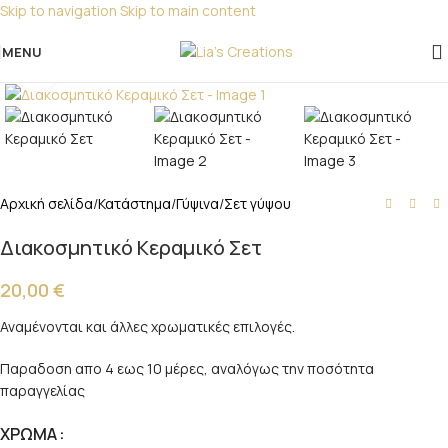
Skip to navigation
Skip to main content
Για παραγγελίες για μπομπονιέρες παρακαλώ
επικοινωνήστε μαζί μας!
MENU
Click to enlarge
Αρχική σελίδα
/
Κατάστημα
/
Γύψινα
/
Σετ γύψου
Διακοσμητικό Κεραμικό Σετ
20,00
€
Αναμένονται και άλλες χρωματικές επιλογές.
Παραδοση απο 4 εως 10 μέρες, αναλόγως την ποσότητα
παραγγελίας
ΧΡΩΜΑ